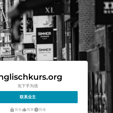
nglischkurs.org
先下手为强
联系业主
lock
thumb_up_alt
watch_later
安全
简单
快速