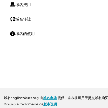
point_of_sale
域名费用
move_down
域名转让
info
域名的使用
域名englischkurs.org 由
域名市场
提供。该表格可用于提交域名购买
© 2026 elitedomains.de
版本说明