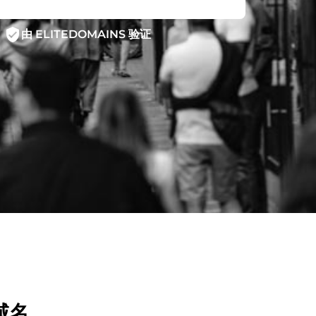
verified_user
由 ELITEDOMAINS 验证
域名