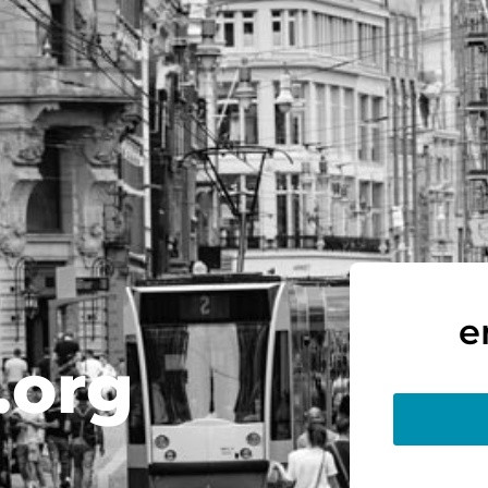
e
.org