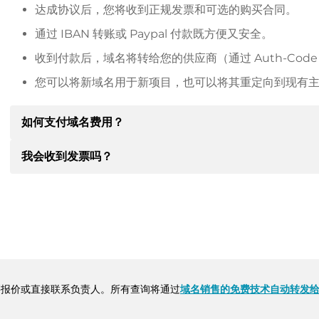
达成协议后，您将收到正规发票和可选的购买合同。
通过 IBAN 转账或 Paypal 付款既方便又安全。
收到付款后，域名将转给您的供应商（通过 Auth-Cod
您可以将新域名用于新项目，也可以将其重定向到现有
如何支付域名费用？
我会收到发票吗？
达成协议后，房东将通知您付款细节。房主随后会向您提供 SE
其他付款方式。
是的，卖方会向您寄送正规发票。如果购买价格较高，您还
转账时请务必注明域名和发票号码。
报价或直接联系负责人。所有查询将通过
域名销售的免费技术自动转发