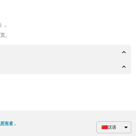
e）。
主页。
expand_less
expand_less
PA 银行的详细信息，如果需要，还可以提供 Paypal 或
会根据要求收到一份额外的购买合同。
给所有者
。
汉语